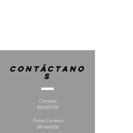
contáctano
s
Carrasco
092207707
Punta Carretas
091464302