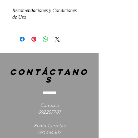
Recomendaciones y Condiciones
de Uso
.
contáctano
s
Carrasco
092207707
Punta Carretas
091464302