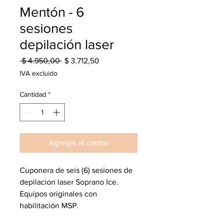
Mentón - 6
sesiones
depilación laser
Precio
Precio
 $ 4.950,00 
$ 3.712,50
de
IVA excluido
oferta
Cantidad
*
Agregar al carrito
Cuponera de seis (6) sesiones de
depilacion laser Soprano Ice.
Equipos originales con
habilitación MSP.