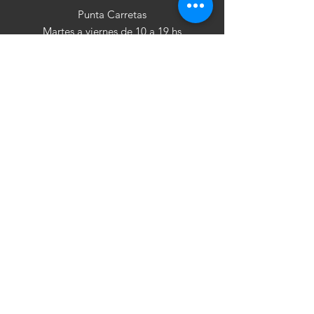
Punta Carretas
Martes a viernes de 10 a 19 hs
Sábados de 10 a 17 hs
Follow
cuéntan
os