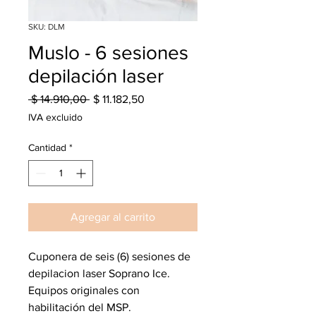
SKU: DLM
Muslo - 6 sesiones
depilación laser
Precio
Precio
 $ 14.910,00 
$ 11.182,50
de
IVA excluido
oferta
Cantidad
*
Agregar al carrito
Cuponera de seis (6) sesiones de
depilacion laser Soprano Ice.
Equipos originales con
habilitación del MSP.