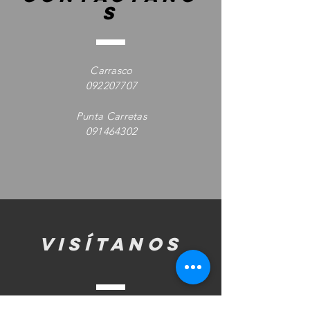
s
Carrasco
092207707
Punta Carretas
091464302
visítanos