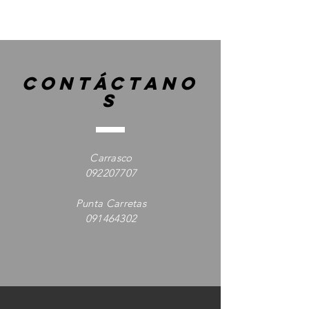
contáctano
s
Carrasco
092207707
Punta Carretas
091464302