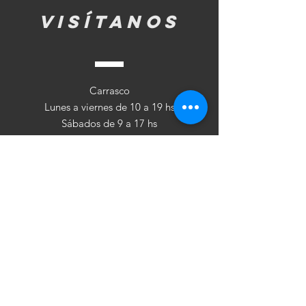
visítanos
Carrasco
Lunes a viernes de 10 a 19 hs
Sábados de 9 a 17 hs
Punta Carretas
Martes a viernes de 10 a 19 hs
Sábados de 10 a 17 hs
Follow
cuéntan