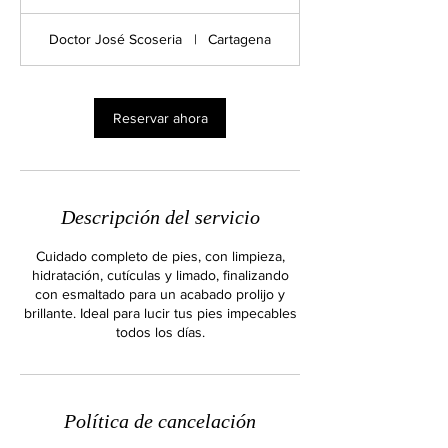
0
Doctor José Scoseria
|
Cartagena
m
i
n
Reservar ahora
Descripción del servicio
Cuidado completo de pies, con limpieza,
hidratación, cutículas y limado, finalizando
con esmaltado para un acabado prolijo y
brillante. Ideal para lucir tus pies impecables
todos los días.
Política de cancelación