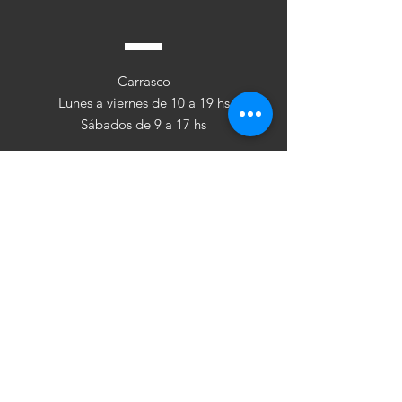
Carrasco
Lunes a viernes de 10 a 19 hs
Sábados de 9 a 17 hs
Punta Carretas
Martes a viernes de 10 a 19 hs
Sábados de 10 a 17 hs
Follow
cuéntan
os