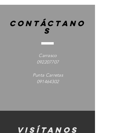
contáctano
s
Carrasco
092207707
Punta Carretas
091464302
visítanos