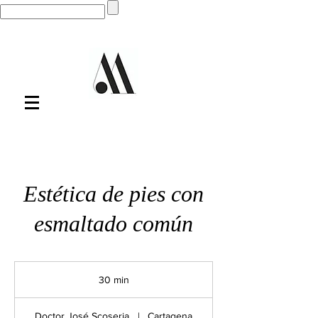
Estética de pies con
esmaltado común
30 min
3
0
Doctor José Scoseria
|
Cartagena