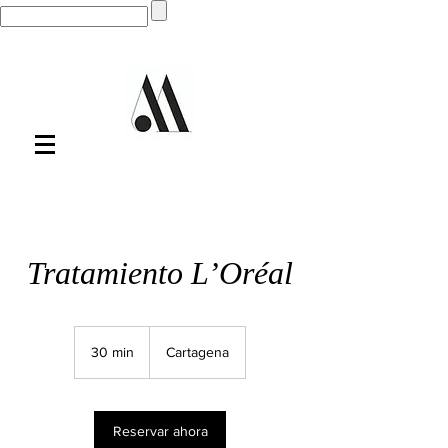
Tratamiento L’Oréal
30 min
3
Cartagena
0
m
i
Reservar ahora
n